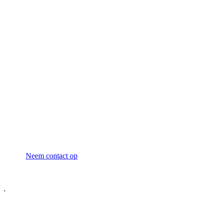
Neem contact op voor
vrijblijvend advies
Neem contact op
.