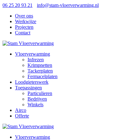
06 25 20 93 21
info@stam-vloerverwarming.nl
Over ons
Werkwijze
Projecten
Contact
Vloerverwarming
Infrezen
Krimpnetten
Tackerplaten
Fermacelplaten
Loodgieterswerk
Toepassingen
Particulieren
Bedrijven
Winkels
Airco
Offerte
Vloerverwarming