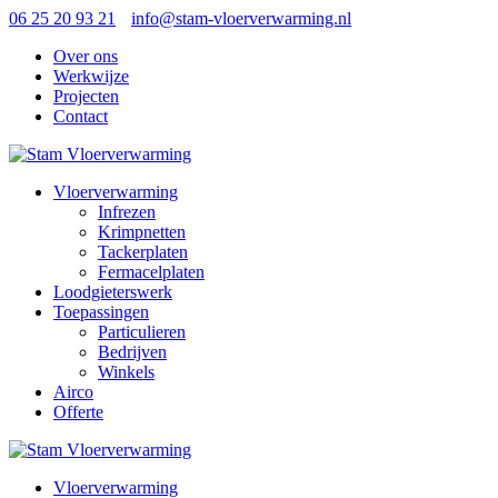
06 25 20 93 21
info@stam-vloerverwarming.nl
Over ons
Werkwijze
Projecten
Contact
Vloerverwarming
Infrezen
Krimpnetten
Tackerplaten
Fermacelplaten
Loodgieterswerk
Toepassingen
Particulieren
Bedrijven
Winkels
Airco
Offerte
Vloerverwarming