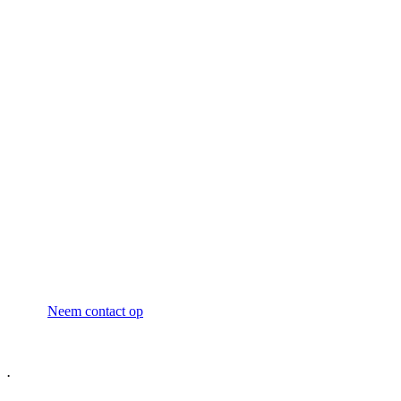
Neem contact op voor
vrijblijvend advies
Neem contact op
.