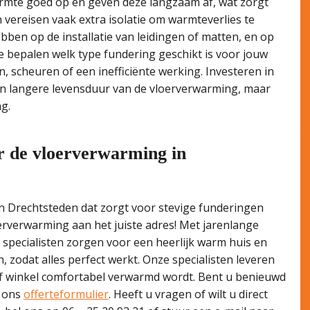
rmte goed op en geven deze langzaam af, wat zorgt
vereisen vaak extra isolatie om warmteverlies te
ben op de installatie van leidingen of matten, en op
te bepalen welk type fundering geschikt is voor jouw
, scheuren of een inefficiënte werking. Investeren in
een langere levensduur van de vloerverwarming, maar
g.
r de vloerverwarming in
n Drechtsteden dat zorgt voor stevige funderingen
rverwarming aan het juiste adres! Met jarenlange
 specialisten zorgen voor een heerlijk warm huis en
 zodat alles perfect werkt. Onze specialisten leveren
 of winkel comfortabel verwarmd wordt. Bent u benieuwd
a ons
offerteformulier
. Heeft u vragen of wilt u direct