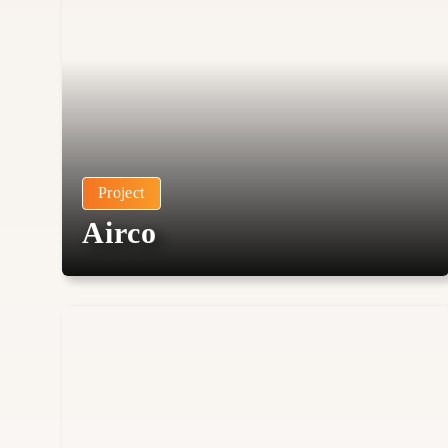
Project
Airco