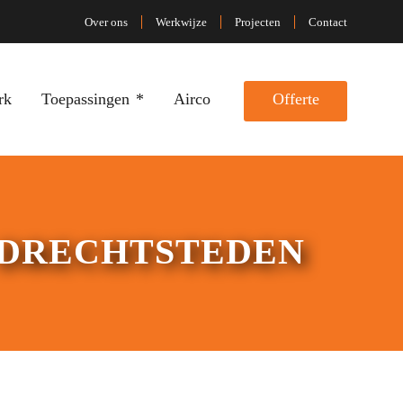
Over ons
Werkwijze
Projecten
Contact
rk
Toepassingen
Airco
Offerte
 DRECHTSTEDEN