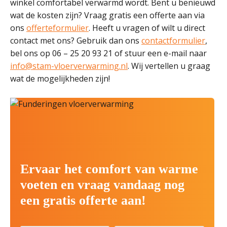
winkel comfortabel verwarmd wordt. Bent u benieuwd
wat de kosten zijn? Vraag gratis een offerte aan via
ons
offerteformulier
. Heeft u vragen of wilt u direct
contact met ons? Gebruik dan ons
contactformulier
,
bel ons op 06 – 25 20 93 21 of stuur een e-mail naar
info@stam-vloerverwarming.nl
. Wij vertellen u graag
wat de mogelijkheden zijn!
Ervaar het comfort van warme
voeten en vraag vandaag nog
een gratis offerte aan!