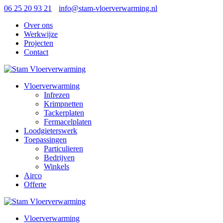
06 25 20 93 21
info@stam-vloerverwarming.nl
Over ons
Werkwijze
Projecten
Contact
Vloerverwarming
Infrezen
Krimpnetten
Tackerplaten
Fermacelplaten
Loodgieterswerk
Toepassingen
Particulieren
Bedrijven
Winkels
Airco
Offerte
Vloerverwarming