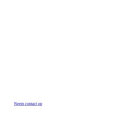
Neem contact op voor
vrijblijvend advies
Neem contact op