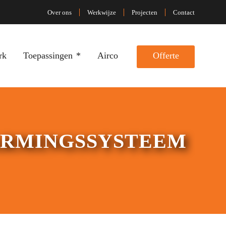
Over ons
Werkwijze
Projecten
Contact
rk
Toepassingen
Airco
Offerte
ARMINGSSYSTEEM