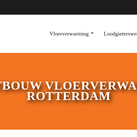
Vloerverwarming
Loodgieterswe
ATBOUW VLOERVERW
ROTTERDAM