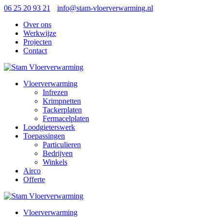
06 25 20 93 21
info@stam-vloerverwarming.nl
Over ons
Werkwijze
Projecten
Contact
Vloerverwarming
Infrezen
Krimpnetten
Tackerplaten
Fermacelplaten
Loodgieterswerk
Toepassingen
Particulieren
Bedrijven
Winkels
Airco
Offerte
Vloerverwarming