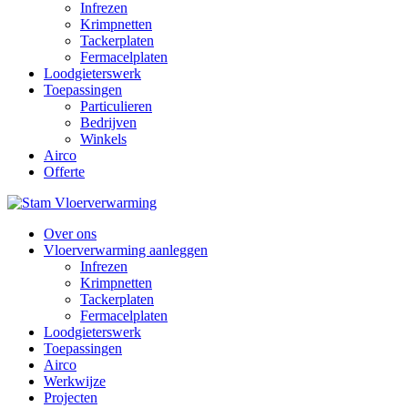
Infrezen
Krimpnetten
Tackerplaten
Fermacelplaten
Loodgieterswerk
Toepassingen
Particulieren
Bedrijven
Winkels
Airco
Offerte
Over ons
Vloerverwarming aanleggen
Infrezen
Krimpnetten
Tackerplaten
Fermacelplaten
Loodgieterswerk
Toepassingen
Airco
Werkwijze
Projecten