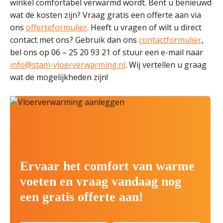
winkel comfortabel verwarmd wordt. Bent u benieuwd
wat de kosten zijn? Vraag gratis een offerte aan via
ons
offerteformulier
. Heeft u vragen of wilt u direct
contact met ons? Gebruik dan ons
contactformulier
,
bel ons op 06 – 25 20 93 21 of stuur een e-mail naar
info@stam-vloerverwarming.nl
. Wij vertellen u graag
wat de mogelijkheden zijn!
Ervaar het comfort van warme
voeten en vraag vandaag nog
een gratis offerte aan!