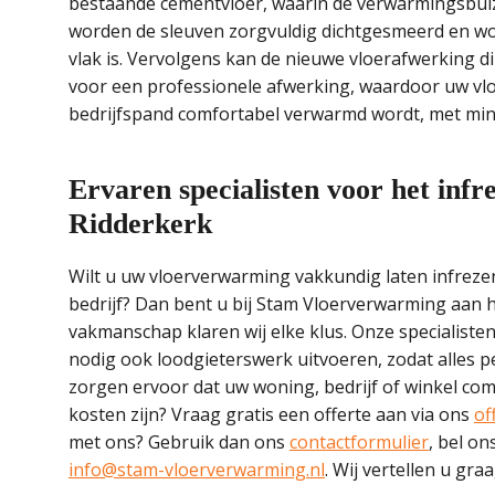
bestaande cementvloer, waarin de verwarmingsbuize
worden de sleuven zorgvuldig dichtgesmeerd en wor
vlak is. Vervolgens kan de nieuwe vloerafwerking
voor een professionele afwerking, waardoor uw v
bedrijfspand comfortabel verwarmd wordt, met mini
Ervaren specialisten voor het inf
Ridderkerk
Wilt u uw vloerverwarming vakkundig laten infrez
bedrijf? Dan bent u bij Stam Vloerverwarming aan h
vakmanschap klaren wij elke klus. Onze specialiste
nodig ook loodgieterswerk uitvoeren, zodat alles pe
zorgen ervoor dat uw woning, bedrijf of winkel co
kosten zijn? Vraag gratis een offerte aan via ons
of
met ons? Gebruik dan ons
contactformulier
, bel on
info@stam-vloerverwarming.nl
. Wij vertellen u gra