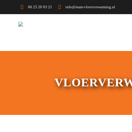
06 25 20 93 21
info@stam-vloerverwarming.nl
VLOERVERW