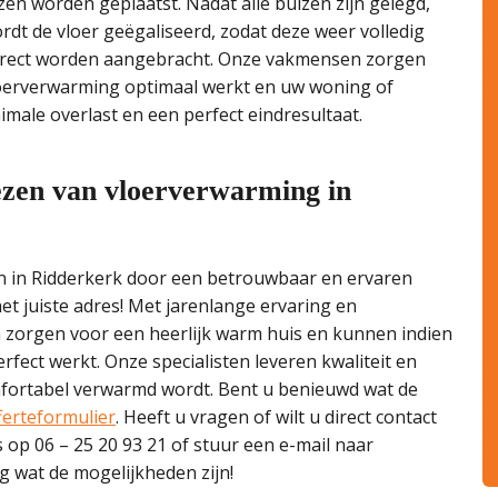
n worden geplaatst. Nadat alle buizen zijn gelegd,
dt de vloer geëgaliseerd, zodat deze weer volledig
 direct worden aangebracht. Onze vakmensen zorgen
loerverwarming optimaal werkt en uw woning of
male overlast en een perfect eindresultaat.
rezen van vloerverwarming in
en in Ridderkerk door een betrouwbaar en ervaren
et juiste adres! Met jarenlange ervaring en
n zorgen voor een heerlijk warm huis en kunnen indien
rfect werkt. Onze specialisten leveren kwaliteit en
mfortabel verwarmd wordt. Bent u benieuwd wat de
ferteformulier
. Heeft u vragen of wilt u direct contact
s op 06 – 25 20 93 21 of stuur een e-mail naar
ag wat de mogelijkheden zijn!