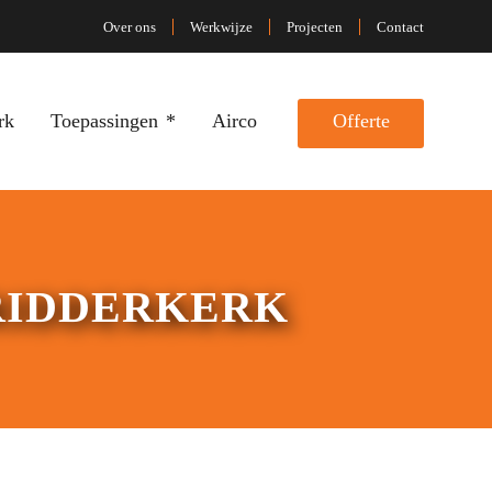
Over ons
Werkwijze
Projecten
Contact
rk
Toepassingen
Airco
Offerte
RIDDERKERK