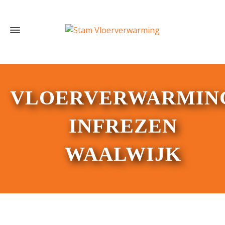
VLOERVERWARMIN
INFREZEN
WAALWIJK