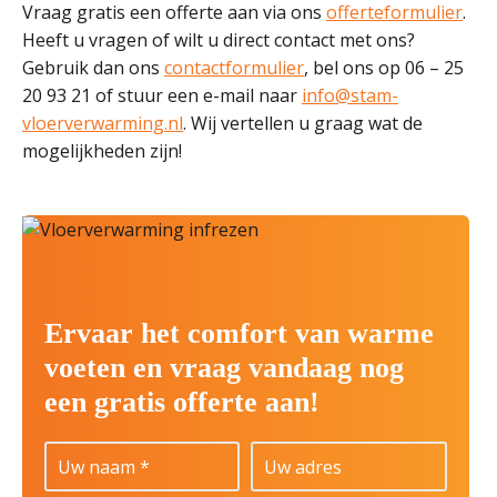
Vraag gratis een offerte aan via ons
offerteformulier
.
Heeft u vragen of wilt u direct contact met ons?
Gebruik dan ons
contactformulier
, bel ons op 06 – 25
20 93 21 of stuur een e-mail naar
info@stam-
vloerverwarming.nl
. Wij vertellen u graag wat de
mogelijkheden zijn!
Ervaar het comfort van warme
voeten en vraag vandaag nog
een gratis offerte aan!