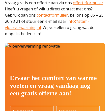
Vraag gratis een offerte aan via ons
offerteformulier
.
Heeft u vragen of wilt u direct contact met ons?
Gebruik dan ons
contactformulier
, bel ons op 06 – 25
20 93 21 of stuur een e-mail naar
info@stam-
vloerverwarming.nl
. Wij vertellen u graag wat de
mogelijkheden zijn!
Ervaar het comfort van warme
voeten en vraag vandaag nog
een gratis offerte aan!