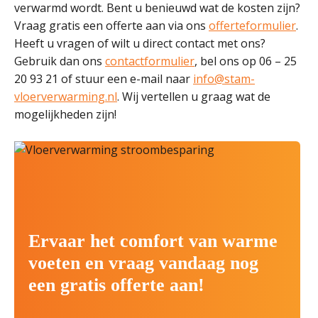
verwarmd wordt. Bent u benieuwd wat de kosten zijn?
Vraag gratis een offerte aan via ons
offerteformulier
.
Heeft u vragen of wilt u direct contact met ons?
Gebruik dan ons
contactformulier
, bel ons op 06 – 25
20 93 21 of stuur een e-mail naar
info@stam-
vloerverwarming.nl
. Wij vertellen u graag wat de
mogelijkheden zijn!
Ervaar het comfort van warme
voeten en vraag vandaag nog
een gratis offerte aan!