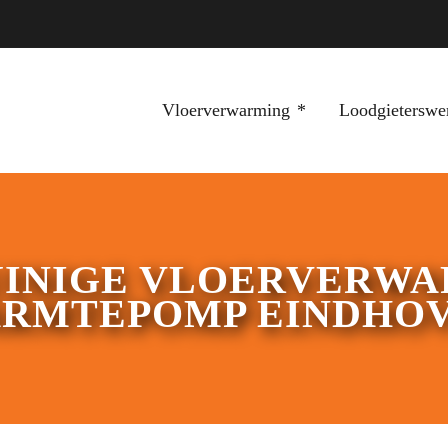
Vloerverwarming
Loodgieterswe
UINIGE VLOERVERWA
RMTEPOMP EINDHO