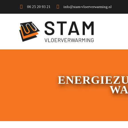
06 25 20 93 21
info@stam-vloerverwarming.nl
ENERGIEZ
WA