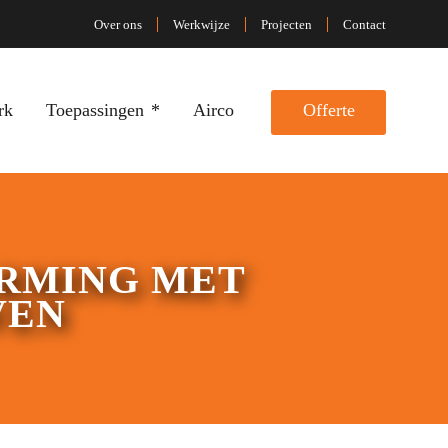
Over ons
Werkwijze
Projecten
Contact
rk
Toepassingen
Airco
Offerte
RMING MET
VEN