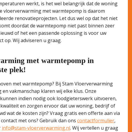
mperaturen werkt, is het wel belangrijk dat de woning
. De vloerverwarming met warmtepomp is daarom
erde renovatieprojecten. Let dus wel op dat het niet
t komt doordat de warmtepomp niet past binnen zeer
nieuwd of het een passende oplossing is voor uw
t op. Wij adviseren u graag.
rwarming met warmtepomp in
te plek!
ndhoven met warmtepomp? Bij Stam Vloerverwarming
ng en vakmanschap klaren wij elke klus. Onze
n kunnen indien nodig ook loodgieterswerk uitvoeren,
 kwaliteit en zorgen ervoor dat uw woning, bedrijf of
 wat de kosten zijn? Vraag gratis een offerte aan via
ect contact met ons? Gebruik dan ons
contactformulier
,
r
info@stam-vloerverwarming.nl
. Wij vertellen u graag