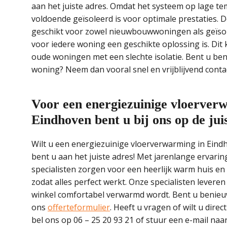
aan het juiste adres. Omdat het systeem op lage te
voldoende geïsoleerd is voor optimale prestaties
geschikt voor zowel nieuwbouwwoningen als geïsole
voor iedere woning een geschikte oplossing is. Di
oude woningen met een slechte isolatie. Bent u be
woning? Neem dan vooral snel en vrijblijvend contac
Voor een energiezuinige vloerve
Eindhoven bent u bij ons op de juis
Wilt u een energiezuinige vloerverwarming in Ei
bent u aan het juiste adres! Met jarenlange ervari
specialisten zorgen voor een heerlijk warm huis e
zodat alles perfect werkt. Onze specialisten leveren
winkel comfortabel verwarmd wordt. Bent u benieuwd
ons
offerteformulier
. Heeft u vragen of wilt u dir
bel ons op 06 – 25 20 93 21 of stuur een e-mail naa