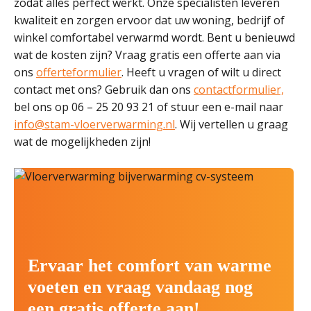
zodat alles perfect werkt. Onze specialisten leveren
kwaliteit en zorgen ervoor dat uw woning, bedrijf of
winkel comfortabel verwarmd wordt. Bent u benieuwd
wat de kosten zijn? Vraag gratis een offerte aan via
ons
offerteformulier
. Heeft u vragen of wilt u direct
contact met ons? Gebruik dan ons
contactformulier,
bel ons op 06 – 25 20 93 21 of stuur een e-mail naar
info@stam-vloerverwarming.nl
. Wij vertellen u graag
wat de mogelijkheden zijn!
Ervaar het comfort van warme
voeten en vraag vandaag nog
een gratis offerte aan!