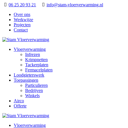
06 25 20 93 21
info@stam-vloerverwarming.nl
Over ons
Werkwijze
Projecten
Contact
Vloerverwarming
Infrezen
Krimpnetten
Tackerplaten
Fermacelplaten
Loodgieterswerk
Toepassingen
Particulieren
Bedrijven
Winkels
Airco
Offerte
Vloerverwarming