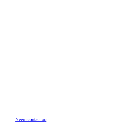
Neem contact op voor
vrijblijvend advies
Neem contact op