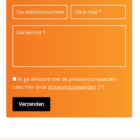
Ik ga akkoord met de privacyvoorwaarden.
Lees hier onze
privacyvoorwaarden
. (*)