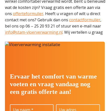
winkel comfortabel verwarmd wordt. Bent u benieuwd
wat de kosten zijn? Vraag gratis een offerte aan via
ons
offerteformulier
. Heeft u vragen of wilt u direct
contact met ons? Gebruik dan ons
contactformulier
,
bel ons op 06 – 25 20 93 21 of stuur een e-mail naar
info@stam-vloerverwarming.nl
. Wij vertellen u graag
Ervaar het comfort van warme
voeten en vraag vandaag nog
een gratis offerte aan!