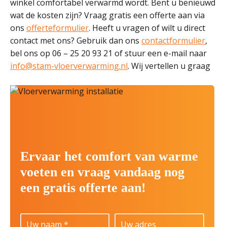
winkel comfortabel verwarmd wordt. Bent u benieuwd
wat de kosten zijn? Vraag gratis een offerte aan via
ons
offerteformulier
. Heeft u vragen of wilt u direct
contact met ons? Gebruik dan ons
contactformulier
,
bel ons op 06 – 25 20 93 21 of stuur een e-mail naar
info@stam-vloerverwarming.nl
. Wij vertellen u graag
Ervaar het comfort van warme
voeten en vraag vandaag nog
een gratis offerte aan!