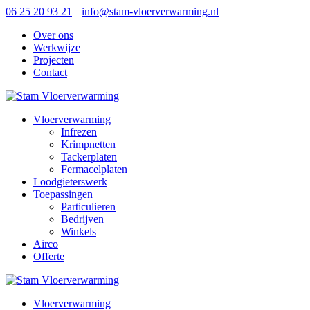
06 25 20 93 21
info@stam-vloerverwarming.nl
Over ons
Werkwijze
Projecten
Contact
Vloerverwarming
Infrezen
Krimpnetten
Tackerplaten
Fermacelplaten
Loodgieterswerk
Toepassingen
Particulieren
Bedrijven
Winkels
Airco
Offerte
Vloerverwarming