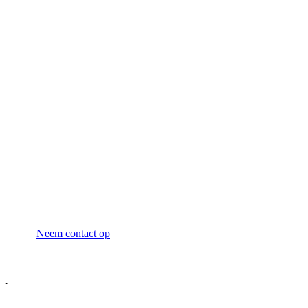
Neem contact op voor
vrijblijvend advies
Neem contact op
.