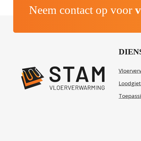
Neem contact op voor
v
.
DIEN
Vloerve
Loodgiet
Toepass