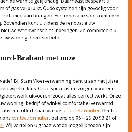
den de warmte gelijkmatig. Daarnaast bespaart u
m of gas verbruikt. Oude systemen zijn gevoelig voor
t zich mee kan brengen. Een renovatie voorkomt deze
 Bovendien kunt u tijdens de renovatie uw
 nieuwe woonwensen of indelingen. Zo combineert u
ie uw woning direct verbetert.
oord-Brabant met onze
atie? Bij Stam Vloerverwarming bent u aan het juiste
en wij elke klus. Onze specialisten zorgen voor een
gieterswerk uitvoeren, zodat alles perfect werkt. Onze
t uw woning, bedrijf of winkel comfortabel verwarmd
ratis een offerte aan via ons
offerteformulier
. Heeft u
an ons
contactformulier
, bel ons op 06 – 25 20 93 21 of
nl
. Wij vertellen u graag wat de mogelijkheden zijn!