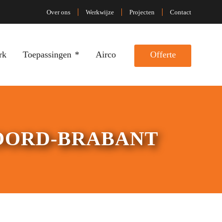
Over ons
Werkwijze
Projecten
Contact
rk
Toepassingen
Airco
Offerte
OORD-BRABANT