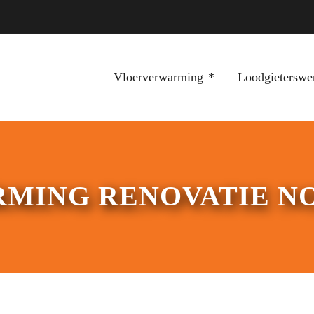
Vloerverwarming
Loodgieterswe
MING RENOVATIE N