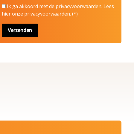
Ik ga akkoord met de privacyvoorwaarden.
Lees
hier onze
privacyvoorwaarden
. (*)